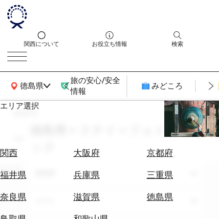
関西について
お役立ち情報
検索
旅の安心/安全
関西広域MAP
徳島県
みどころ
情報
エリア選択
search
エ
リ
徳島県 × ステイ × フォトジェニ
ア
ック
を
航
関西
大阪府
京都府
選
空
ぶ
エリア
券
徳島県
福井県
兵庫県
三重県
を
ホ
探
奈良県
滋賀県
徳島県
テーマ
ステイ
テ
す
ル
鳥取県
和歌山県