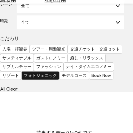
を
シーン
全て
為
探
替
す
を
時期
全て
調
べ
天
こだわり
る
気
を
入場・拝観券
ツアー・周遊観光
交通チケット・交通セット
見
サスティナブル
ガストロノミー
癒し・リラックス
る
サブカルチャー
ファッション
ナイトタイムエコノミー
リゾート
フォトジェニック
モデルコース
Book Now
All Clear
該当するデータは0件です。