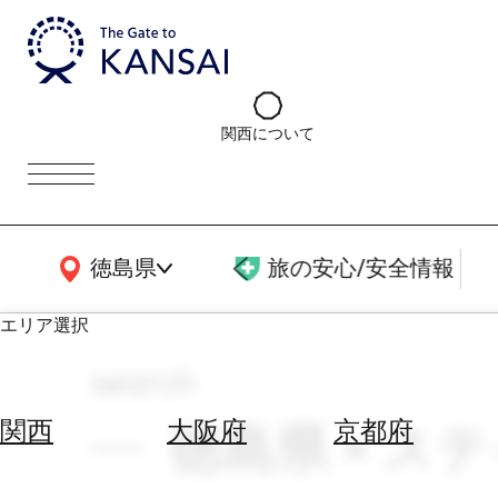
関西について
関西広域MAP
徳島県
旅の安心/安全情報
エリア選択
search
エ
リ
徳島県 × ステ
関西
大阪府
京都府
ア
を
航
選