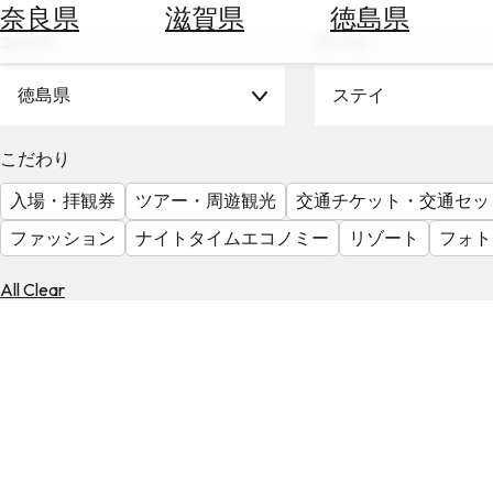
空
ぶ
奈良県
滋賀県
徳島県
券
エリア
テーマ
を
ホ
探
テ
徳島県
ステイ
す
ル
を
為
こだわり
探
替
す
入場・拝観券
ツアー・周遊観光
交通チケット・交通セッ
を
調
ファッション
ナイトタイムエコノミー
リゾート
フォト
べ
天
る
気
All Clear
を
見
る