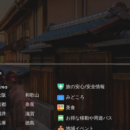
h
旅の安心/安全情報
rea
大阪
和歌山
みどころ
京都
奈良
美食
福井
滋賀
お得な移動や周遊パス
兵庫
徳島
地域イベント