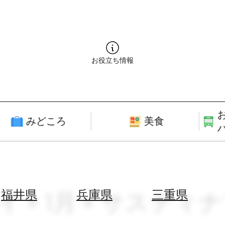
お役立ち情報
みどころ
美食
イ × 1月 × サスティ
福井県
兵庫県
三重県