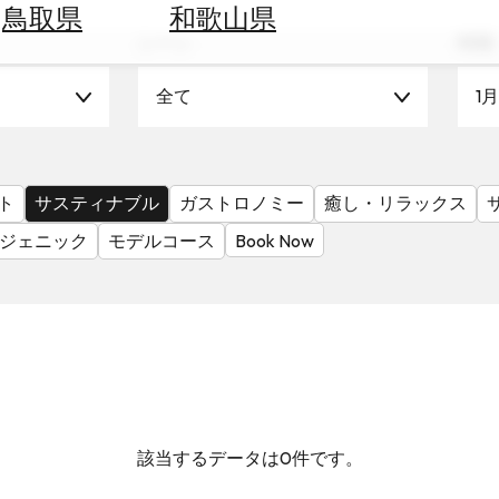
鳥取県
和歌山県
シーン
時期
全て
1月
ト
サスティナブル
ガストロノミー
癒し・リラックス
ジェニック
モデルコース
Book Now
該当するデータは0件です。