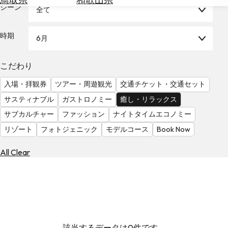
を
シーン
全て
為
探
替
す
を
時期
6月
調
べ
天
こだわり
る
気
を
入場・拝観券
ツアー・周遊観光
交通チケット・交通セット
見
サスティナブル
ガストロノミー
癒し・リラックス
る
サブカルチャー
ファッション
ナイトタイムエコノミー
リゾート
フォトジェニック
モデルコース
Book Now
All Clear
該当するデータは0件です。