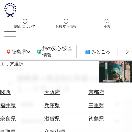
関西について
お役立ち情報
検索
旅の安心/安全
関西広域MAP
徳島県
みどころ
情報
エリア選択
search
エ
リ
徳島県 × 商店街&市場 × 6月 × 癒
ア
し・リラックス
を
航
関西
大阪府
京都府
選
空
ぶ
エリア
券
徳島県
福井県
兵庫県
三重県
を
ホ
探
奈良県
滋賀県
徳島県
テーマ
商店街&市場
テ
す
ル
鳥取県
和歌山県