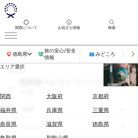
関西について
お役立ち情報
検索
旅の安心/安全
関西広域MAP
徳島県
みどころ
情報
エリア選択
search
エ
リ
徳島県 × レストラン × モデルコ
ア
ース
を
航
関西
大阪府
京都府
選
空
ぶ
エリア
券
徳島県
福井県
兵庫県
三重県
を
ホ
探
奈良県
滋賀県
徳島県
テーマ
レストラン
テ
す
ル
鳥取県
和歌山県