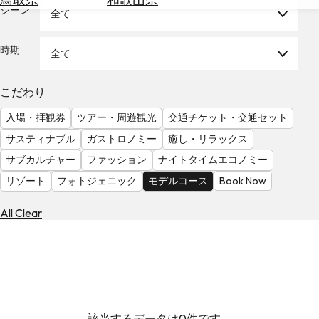
を
シーン
全て
為
探
替
す
を
時期
全て
調
べ
天
こだわり
る
気
を
入場・拝観券
ツアー・周遊観光
交通チケット・交通セット
見
サスティナブル
ガストロノミー
癒し・リラックス
る
サブカルチャー
ファッション
ナイトタイムエコノミー
リゾート
フォトジェニック
モデルコース
Book Now
All Clear
該当するデータは0件です。