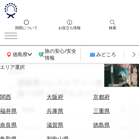
関西について
お役立ち情報
検索
旅の安心/安全
関西広域MAP
徳島県
みどころ
情報
エリア選択
search
エ
リ
徳島県 × レストラン × 友人との
ア
旅 × 8月 × モデルコース
を
航
関西
大阪府
京都府
選
空
ぶ
エリア
券
徳島県
福井県
兵庫県
三重県
を
ホ
探
奈良県
滋賀県
徳島県
テーマ
レストラン
テ
す
ル
鳥取県
和歌山県