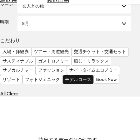
を
シーン
友人との旅
為
探
替
す
を
時期
8月
調
べ
天
こだわり
る
気
を
入場・拝観券
ツアー・周遊観光
交通チケット・交通セット
見
サスティナブル
ガストロノミー
癒し・リラックス
る
サブカルチャー
ファッション
ナイトタイムエコノミー
リゾート
フォトジェニック
モデルコース
Book Now
All Clear
該当するデータは0件です。