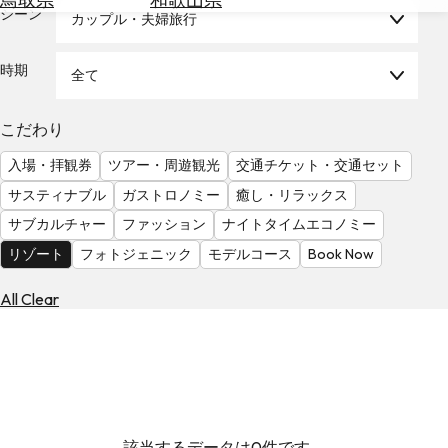
を
シーン
カップル・夫婦旅行
為
探
替
す
を
時期
全て
調
べ
天
こだわり
る
気
を
入場・拝観券
ツアー・周遊観光
交通チケット・交通セット
見
サスティナブル
ガストロノミー
癒し・リラックス
る
サブカルチャー
ファッション
ナイトタイムエコノミー
リゾート
フォトジェニック
モデルコース
Book Now
All Clear
該当するデータは0件です。