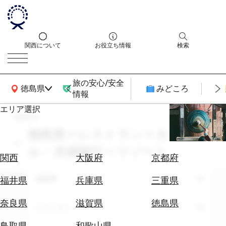
関西について
お役立ち情報
検索
旅の安心/安全
関西広域MAP
徳島県
みどころ
情報
エリア選択
search
エ
リ
徳島県 × レストラン × カップ
ア
ル・夫婦旅行 × リゾート
を
航
関西
大阪府
京都府
選
空
ぶ
エリア
券
徳島県
福井県
兵庫県
三重県
を
ホ
探
奈良県
滋賀県
徳島県
テーマ
レストラン
テ
す
ル
鳥取県
和歌山県