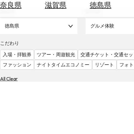
空
ぶ
奈良県
滋賀県
徳島県
券
エリア
テーマ
を
ホ
探
テ
徳島県
グルメ体験
す
ル
を
為
こだわり
探
替
す
入場・拝観券
ツアー・周遊観光
交通チケット・交通セッ
を
調
ファッション
ナイトタイムエコノミー
リゾート
フォト
べ
天
る
気
All Clear
を
見
る