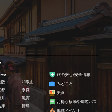
h
旅の安心/安全情報
rea
大阪
和歌山
みどころ
京都
奈良
美食
福井
滋賀
お得な移動や周遊パス
兵庫
徳島
地域イベント