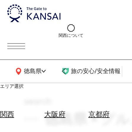
関西について
関西広域MAP
徳島県
旅の安心/安全情報
エリア選択
search
エ
リ
徳島県 × グル
関西
大阪府
京都府
ア
を
航
選