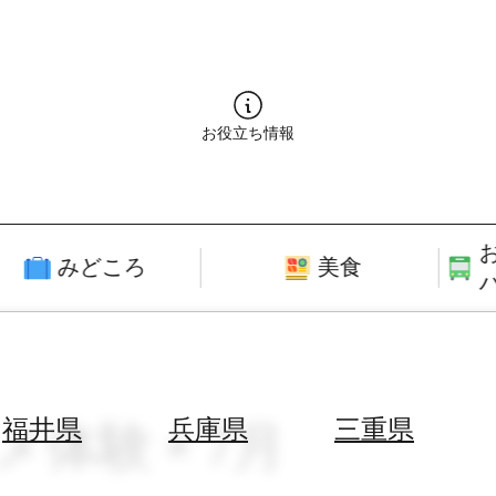
お役立ち情報
みどころ
美食
メ体験 × 7月
福井県
兵庫県
三重県