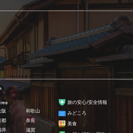
h
旅の安心/安全情報
rea
大阪
和歌山
みどころ
京都
奈良
美食
福井
滋賀