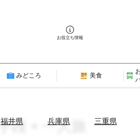
お役立ち情報
みどころ
美食
手段 × 一人旅
福井県
兵庫県
三重県