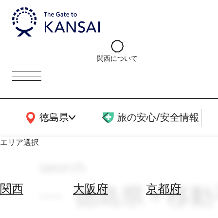
関西について
関西広域MAP
徳島県
旅の安心/安全情報
エリア選択
search
エ
リ
徳島県 × 移動
関西
大阪府
京都府
ア
を
航
選