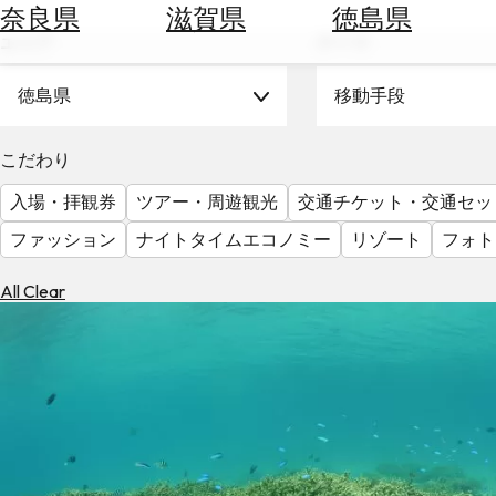
空
ぶ
奈良県
滋賀県
徳島県
券
エリア
テーマ
を
ホ
探
テ
徳島県
移動手段
す
ル
を
為
こだわり
探
替
す
入場・拝観券
ツアー・周遊観光
交通チケット・交通セッ
を
調
ファッション
ナイトタイムエコノミー
リゾート
フォト
べ
天
る
気
All Clear
を
見
る