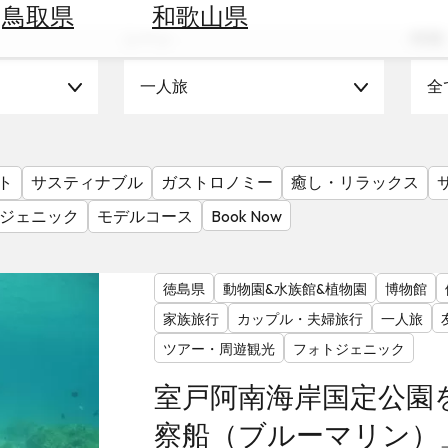
鳥取県
和歌山県
シーン
時期
一人旅
全
ト
サスティナブル
ガストロノミー
癒し・リラックス
ジェニック
モデルコース
Book Now
徳島県
動物園&水族館&植物園
博物館
家族旅行
カップル・夫婦旅行
一人旅
ツアー・周遊観光
フォトジェニック
室戸阿南海岸国定公園
察船（ブルーマリン）