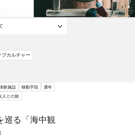
て
サブカルチャー
体験施設
移動手段
通年
友人との旅
を巡る「海中観
」