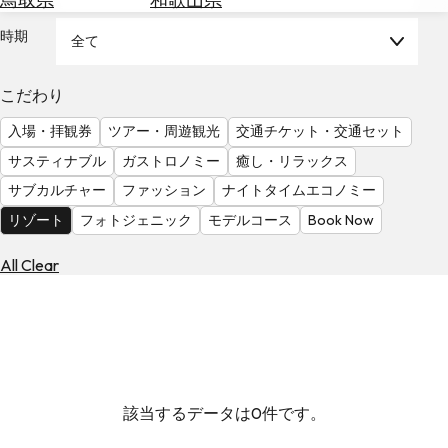
を
為
探
時期
全て
替
す
を
調
こだわり
べ
天
入場・拝観券
ツアー・周遊観光
交通チケット・交通セット
る
気
を
サスティナブル
ガストロノミー
癒し・リラックス
見
サブカルチャー
ファッション
ナイトタイムエコノミー
る
リゾート
フォトジェニック
モデルコース
Book Now
All Clear
該当するデータは0件です。