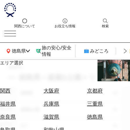
関西について
お役立ち情報
検索
旅の安心/安全
関西広域MAP
徳島県
みどころ
情報
エリア選択
search
エ
リ
徳島県 × 庭園&公園 × リゾート
ア
を
航
関西
大阪府
京都府
エリア
選
徳島県
空
ぶ
券
福井県
兵庫県
三重県
テーマ
を
庭園&公園
ホ
探
奈良県
滋賀県
徳島県
テ
す
シーン
全て
ル
鳥取県
和歌山県