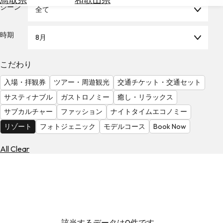
を
シーン
全て
為
探
替
す
を
時期
8月
調
べ
天
こだわり
る
気
を
入場・拝観券
ツアー・周遊観光
交通チケット・交通セット
見
サスティナブル
ガストロノミー
癒し・リラックス
る
サブカルチャー
ファッション
ナイトタイムエコノミー
リゾート
フォトジェニック
モデルコース
Book Now
All Clear
該当するデータは0件です。