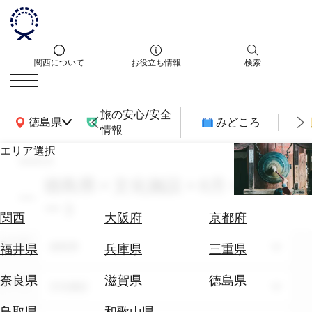
関西について
お役立ち情報
検索
旅の安心/安全
関西広域MAP
徳島県
みどころ
情報
エリア選択
search
エ
リ
徳島県 × 文化施設 × 8月 × リゾ
ア
ート
を
航
関西
大阪府
京都府
選
空
ぶ
エリア
券
徳島県
福井県
兵庫県
三重県
を
ホ
探
奈良県
滋賀県
徳島県
テーマ
文化施設
テ
す
ル
鳥取県
和歌山県