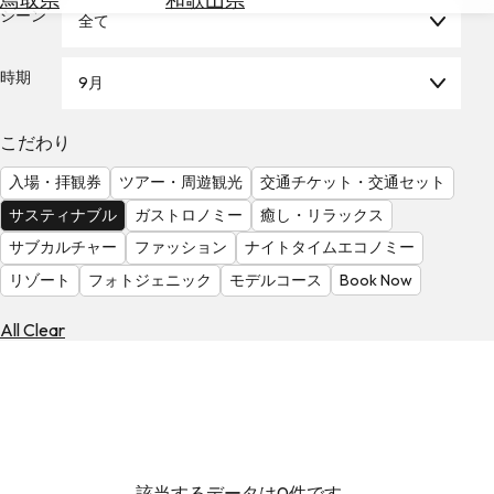
を
シーン
全て
為
探
替
す
を
時期
9月
調
べ
天
こだわり
る
気
を
入場・拝観券
ツアー・周遊観光
交通チケット・交通セット
見
サスティナブル
ガストロノミー
癒し・リラックス
る
サブカルチャー
ファッション
ナイトタイムエコノミー
リゾート
フォトジェニック
モデルコース
Book Now
All Clear
該当するデータは0件です。