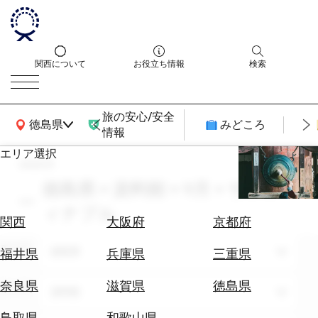
関西について
お役立ち情報
検索
旅の安心/安全
関西広域MAP
徳島県
みどころ
情報
エリア選択
search
エ
リ
徳島県 × 資料館 × 9月 × サステ
ア
ィナブル
を
航
関西
大阪府
京都府
選
空
ぶ
エリア
券
徳島県
福井県
兵庫県
三重県
を
ホ
探
奈良県
滋賀県
徳島県
テーマ
資料館
テ
す
ル
鳥取県
和歌山県