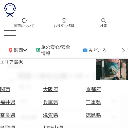
関西について
お役立ち情報
検索
旅の安心/安全
関西広域MAP
関西
みどころ
情報
エリア選択
search
エ
リ
関西 × 神社仏閣 × 1月 × ファッシ
ア
ョン
を
航
関西
大阪府
京都府
選
空
ぶ
エリア
券
全て
福井県
兵庫県
三重県
を
ホ
探
奈良県
滋賀県
徳島県
テーマ
神社仏閣
テ
す
ル
鳥取県
和歌山県