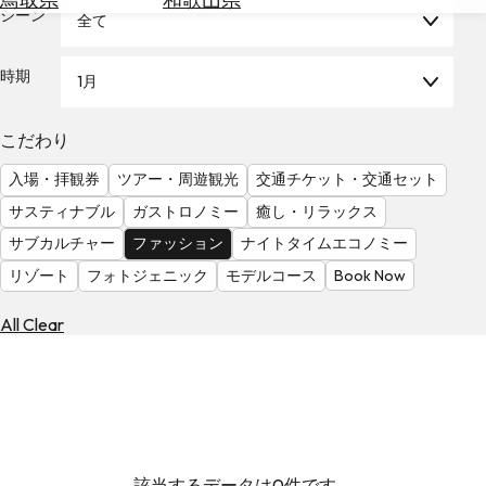
を
シーン
全て
為
探
替
す
を
時期
1月
調
べ
天
こだわり
る
気
を
入場・拝観券
ツアー・周遊観光
交通チケット・交通セット
見
サスティナブル
ガストロノミー
癒し・リラックス
る
サブカルチャー
ファッション
ナイトタイムエコノミー
リゾート
フォトジェニック
モデルコース
Book Now
All Clear
該当するデータは0件です。