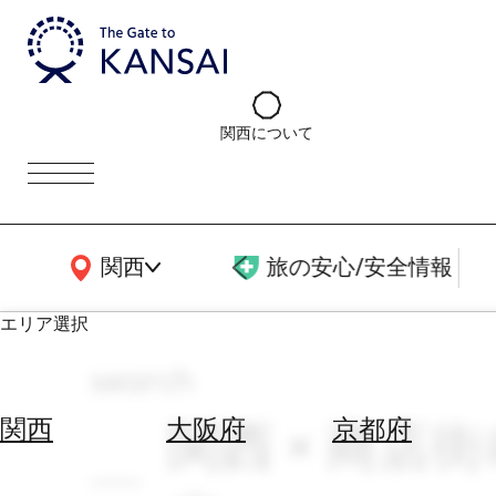
関西について
関西広域MAP
関西
旅の安心/安全情報
エリア選択
search
エ
リ
関西 × 商店
関西
大阪府
京都府
ア
を
航
選