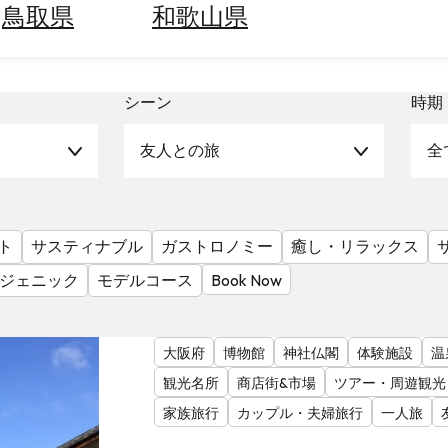
鳥取県
和歌山県
シーン
時期
友人との旅
全
ト
サスティナブル
ガストロノミー
癒し・リラックス
ジェニック
モデルコース
Book Now
大阪府
博物館
神社仏閣
体験施設
温
観光名所
商店街&市場
ツアー・周遊観光
家族旅行
カップル・夫婦旅行
一人旅