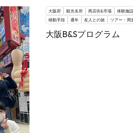
大阪府
観光名所
商店街&市場
体験施
移動手段
通年
友人との旅
ツアー・周
大阪B&Sプログラム