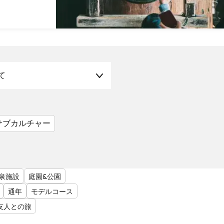
て
サブカルチャー
泉施設
庭園&公園
通年
モデルコース
友人との旅