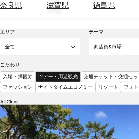
光
空
ぶ
奈良県
滋賀県
徳島県
券
を
ホ
探
テ
す
エリア
テーマ
ル
を
為
探
全て
商店街&市場
替
す
を
調
こだわり
べ
天
入場・拝観券
ツアー・周遊観光
交通チケット・交通セッ
る
気
を
ファッション
ナイトタイムエコノミー
リゾート
フォト
見
る
All Clear