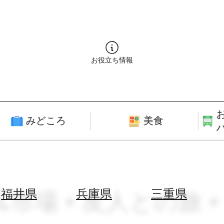
お役立ち情報
みどころ
美食
街&市場 × 友人との旅
福井県
兵庫県
三重県