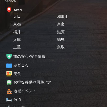
Search
Area
大阪
和歌山
京都
奈良
福井
滋賀
兵庫
徳島
三重
鳥取
旅の安心/安全情報
みどころ
美食
お得な移動や周遊パス
地域イベント
宿泊