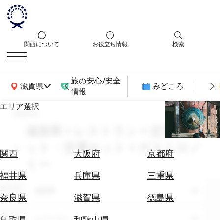
関西について
お役立ち情報
検索
旅の安心/安全
関西広域MAP
滋賀県
みどころ
情報
エリア選択
search
エ
リ
滋賀県 × レストラン × 交通チケ
ア
ット・交通セット × ガストロノ
を
航
関西
大阪府
京都府
選
ミー
空
ぶ
券
福井県
兵庫県
三重県
を
エリア
滋賀県
ホ
探
奈良県
滋賀県
徳島県
テ
す
ル
テーマ
レストラン
鳥取県
和歌山県