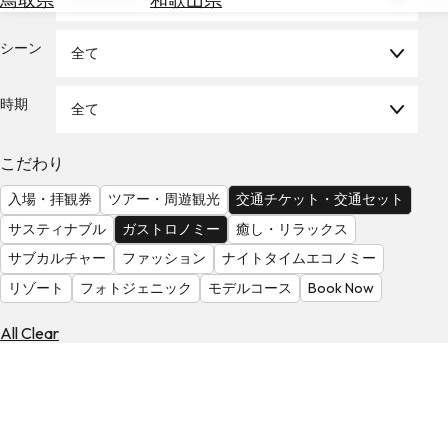
を
為
探
替
シーン
す
全て
を
調
時期
全て
べ
天
る
気
を
こだわり
見
入場・拝観券
ツアー・周遊観光
交通チケット・交通セット
る
サスティナブル
ガストロノミー
癒し・リラックス
サブカルチャー
ファッション
ナイトタイムエコノミー
リゾート
フォトジェニック
モデルコース
Book Now
All Clear