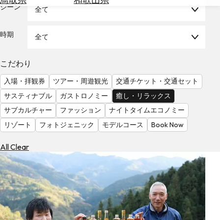
を
シーン
全て
為
探
替
す
を
時期
全て
調
べ
天
こだわり
る
気
を
入場・拝観券
ツアー・周遊観光
交通チケット・交通セット
見
サスティナブル
ガストロノミー
癒し・リラックス
る
サブカルチャー
ファッション
ナイトタイムエコノミー
リゾート
フォトジェニック
モデルコース
Book Now
All Clear