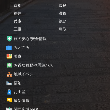
京都
奈良
福井
滋賀
兵庫
徳島
三重
鳥取
旅の安心/安全情報
みどころ
美食
お得な移動や周遊パス
地域イベント
宿泊
お土産
最新情報
関西広域MAP