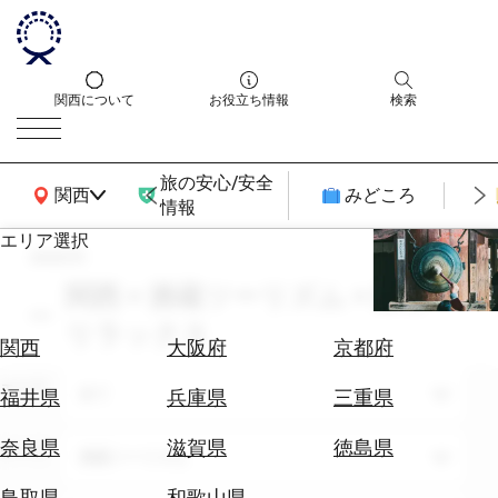
関西について
お役立ち情報
検索
旅の安心/安全
関西広域MAP
関西
みどころ
情報
エリア選択
search
エ
リ
関西 × 酒蔵ツーリズム × 癒し・
ア
リラックス
を
航
関西
大阪府
京都府
選
空
ぶ
エリア
券
全て
福井県
兵庫県
三重県
を
ホ
探
奈良県
滋賀県
徳島県
テーマ
酒蔵ツーリズム
テ
す
ル
鳥取県
和歌山県