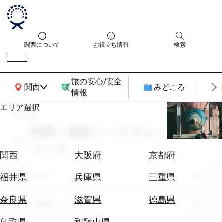
関西について
お役立ち情報
検索
旅の安心/安全
関西広域MAP
関西
みどころ
情報
エリア選択
search
エ
リ
関西 × 酒蔵ツーリズム × モデル
ア
コース
を
航
関西
大阪府
京都府
選
空
ぶ
エリア
券
全て
福井県
兵庫県
三重県
を
ホ
探
奈良県
滋賀県
徳島県
テーマ
酒蔵ツーリズム
テ
す
ル
鳥取県
和歌山県