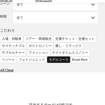
を
シーン
全て
為
探
替
す
を
時期
全て
調
べ
天
こだわり
る
気
を
入場・拝観券
ツアー・周遊観光
交通チケット・交通セット
見
サスティナブル
ガストロノミー
癒し・リラックス
る
サブカルチャー
ファッション
ナイトタイムエコノミー
リゾート
フォトジェニック
モデルコース
Book Now
All Clear
該当するデータは0件です。