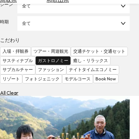
を
シーン
全て
為
探
替
す
を
時期
全て
調
べ
天
こだわり
る
気
を
入場・拝観券
ツアー・周遊観光
交通チケット・交通セット
見
サスティナブル
ガストロノミー
癒し・リラックス
る
サブカルチャー
ファッション
ナイトタイムエコノミー
リゾート
フォトジェニック
モデルコース
Book Now
All Clear