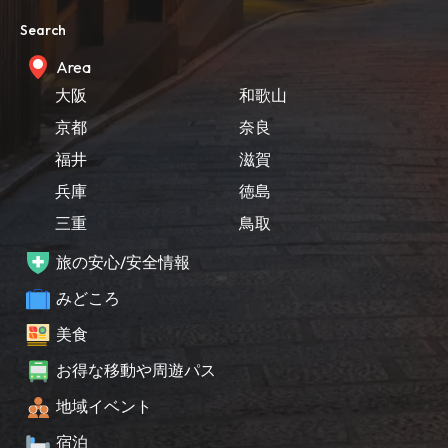
Search
Area
大阪
和歌山
京都
奈良
福井
滋賀
兵庫
徳島
三重
鳥取
旅の安心/安全情報
みどころ
美食
お得な移動や周遊パス
地域イベント
宿泊