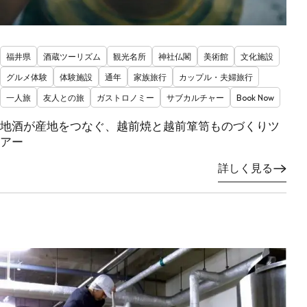
福井県
酒蔵ツーリズム
観光名所
神社仏閣
美術館
文化施設
グルメ体験
体験施設
通年
家族旅行
カップル・夫婦旅行
一人旅
友人との旅
ガストロノミー
サブカルチャー
Book Now
地酒が産地をつなぐ、越前焼と越前箪笥ものづくりツ
アー
詳しく見る