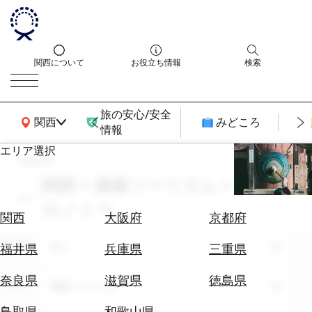
関西について
お役立ち情報
検索
旅の安心/安全
関西広域MAP
関西
みどころ
情報
エリア選択
search
エ
リ
関西 × 酒蔵ツーリズム × ガスト
ア
ロノミー
を
航
関西
大阪府
京都府
選
空
ぶ
エリア
券
全て
福井県
兵庫県
三重県
を
ホ
探
奈良県
滋賀県
徳島県
テーマ
酒蔵ツーリズム
テ
す
ル
鳥取県
和歌山県