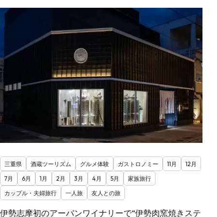
三重県
酒蔵ツーリズム
グルメ体験
ガストロノミー
11月
12月
7月
6月
1月
2月
3月
4月
5月
家族旅行
カップル・夫婦旅行
一人旅
友人との旅
伊勢志摩初のアーバンワイナリーで“伊勢肉窯焼きステ