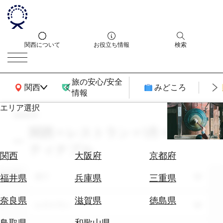
関西について
お役立ち情報
検索
旅の安心/安全
関西広域MAP
関西
みどころ
情報
エリア選択
search
エ
リ
関西 × レストラン × 1月 × サス
ア
ティナブル
を
航
関西
大阪府
京都府
選
空
ぶ
エリア
券
全て
福井県
兵庫県
三重県
を
ホ
探
奈良県
滋賀県
徳島県
テーマ
レストラン
テ
す
ル
鳥取県
和歌山県