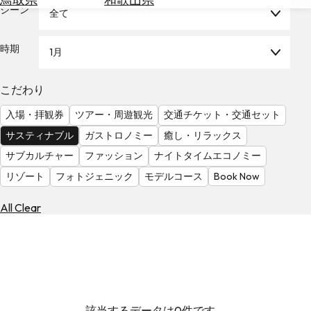
を
シーン
全て
為
探
替
す
を
時期
1月
調
べ
天
こだわり
る
気
を
入場・拝観券
ツアー・周遊観光
交通チケット・交通セット
見
サスティナブル
ガストロノミー
癒し・リラックス
る
サブカルチャー
ファッション
ナイトタイムエコノミー
リゾート
フォトジェニック
モデルコース
Book Now
All Clear
該当するデータは0件です。