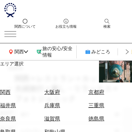
関西について
お役立ち情報
検索
旅の安心/安全
関西広域MAP
関西
みどころ
情報
エリア選択
search
エ
リ
関西 × レストラン × カップル・
ア
夫婦旅行 × 癒し・リラックス ×
を
航
関西
大阪府
京都府
選
フォトジェニック
空
ぶ
券
福井県
兵庫県
三重県
を
エリア
全て
ホ
探
奈良県
滋賀県
徳島県
テ
す
ル
テーマ
レストラン
鳥取県
和歌山県