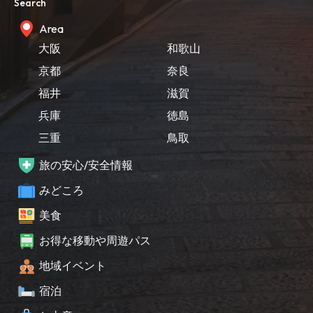
Search
Area
大阪
和歌山
京都
奈良
福井
滋賀
兵庫
徳島
三重
鳥取
旅の安心/安全情報
みどころ
美食
お得な移動や周遊パス
地域イベント
宿泊