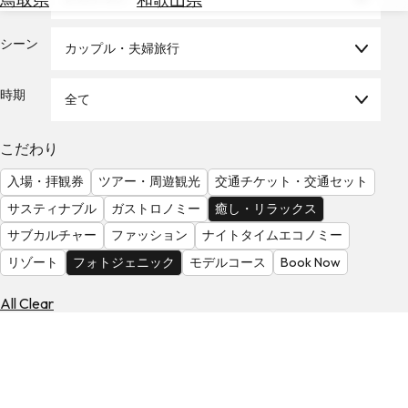
を
為
探
替
シーン
す
カップル・夫婦旅行
を
調
時期
全て
べ
天
る
気
を
こだわり
見
入場・拝観券
ツアー・周遊観光
交通チケット・交通セット
る
サスティナブル
ガストロノミー
癒し・リラックス
サブカルチャー
ファッション
ナイトタイムエコノミー
リゾート
フォトジェニック
モデルコース
Book Now
All Clear