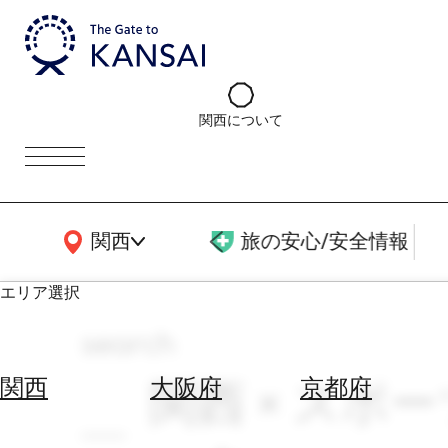
関西について
関西広域MAP
関西
旅の安心/安全情報
エリア選択
search
エ
リ
関西 × スポー
関西
大阪府
京都府
ア
を
航
選