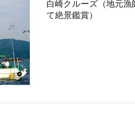
白崎クルーズ（地元漁
て絶景鑑賞）