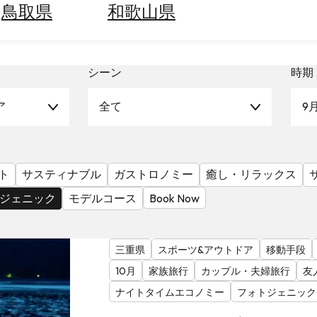
鳥取県
和歌山県
シーン
時期
ア
全て
9
ト
サスティナブル
ガストロノミー
癒し・リラックス
ジェニック
モデルコース
Book Now
三重県
スポーツ&アウトドア
移動手段
10月
家族旅行
カップル・夫婦旅行
友
ナイトタイムエコノミー
フォトジェニック