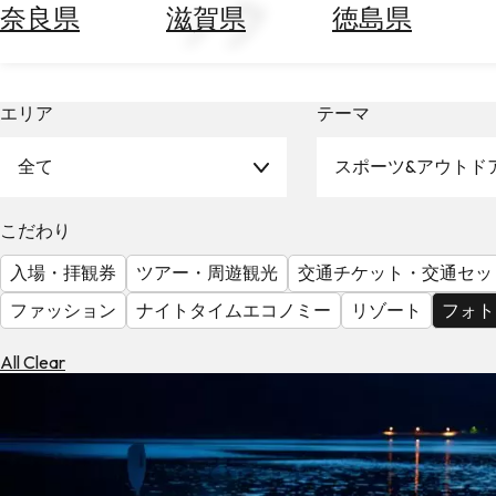
ック
空
ぶ
奈良県
滋賀県
徳島県
券
を
ホ
探
テ
す
エリア
テーマ
ル
を
為
探
全て
スポーツ&アウトド
替
す
を
調
こだわり
べ
天
入場・拝観券
ツアー・周遊観光
交通チケット・交通セッ
る
気
を
ファッション
ナイトタイムエコノミー
リゾート
フォト
見
る
All Clear