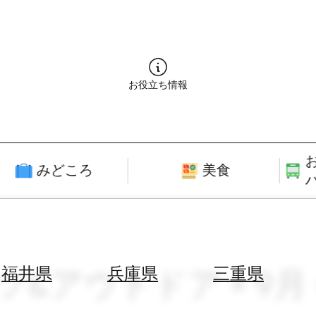
お役立ち情報
みどころ
美食
ツ&アウトドア × 9月
福井県
兵庫県
三重県