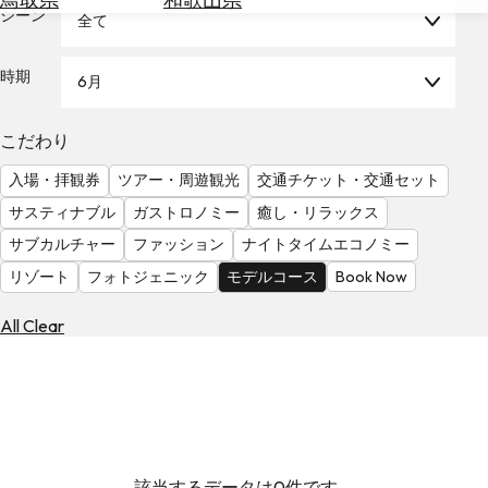
を
シーン
全て
為
探
替
す
を
時期
6月
調
べ
天
こだわり
る
気
を
入場・拝観券
ツアー・周遊観光
交通チケット・交通セット
見
サスティナブル
ガストロノミー
癒し・リラックス
る
サブカルチャー
ファッション
ナイトタイムエコノミー
リゾート
フォトジェニック
モデルコース
Book Now
All Clear
該当するデータは0件です。