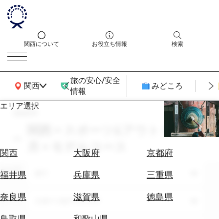
関西について
お役立ち情報
検索
旅の安心/安全
関西広域MAP
関西
みどころ
情報
エリア選択
search
エ
リ
関西 × スポーツ&アウトドア × 6
ア
月 × モデルコース
を
航
関西
大阪府
京都府
選
空
ぶ
エリア
券
全て
福井県
兵庫県
三重県
を
ホ
探
奈良県
滋賀県
徳島県
テーマ
スポーツ&アウトドア
テ
す
ル
鳥取県
和歌山県