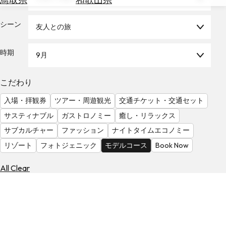
を
為
探
替
シーン
す
友人との旅
を
調
時期
9月
べ
天
る
気
を
こだわり
見
入場・拝観券
ツアー・周遊観光
交通チケット・交通セット
る
サスティナブル
ガストロノミー
癒し・リラックス
サブカルチャー
ファッション
ナイトタイムエコノミー
リゾート
フォトジェニック
モデルコース
Book Now
All Clear