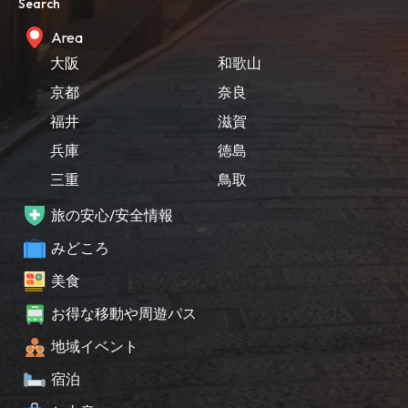
Search
Area
大阪
和歌山
京都
奈良
福井
滋賀
兵庫
徳島
三重
鳥取
旅の安心/安全情報
みどころ
美食
お得な移動や周遊パス
地域イベント
宿泊