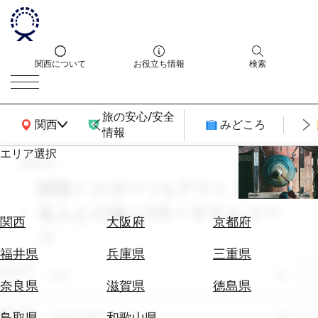
関西について
お役立ち情報
検索
旅の安心/安全
関西広域MAP
関西
みどころ
情報
エリア選択
search
エ
リ
関西 × スポーツ&アウトドア ×
ア
友人との旅 × 9月 × モデルコー
を
航
関西
大阪府
京都府
選
ス
空
ぶ
券
福井県
兵庫県
三重県
を
エリア
全て
ホ
探
奈良県
滋賀県
徳島県
テ
す
ル
テーマ
スポーツ&アウトドア
鳥取県
和歌山県