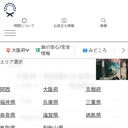
関西について
お役立ち情報
検索
旅の安心/安全
関西広域MAP
大阪府
みどころ
情報
エリア選択
search
エ
リ
大阪府 × 動物園&水族館&植物園
ア
× 3月 × ツアー・周遊観光
を
航
関西
大阪府
京都府
選
空
ぶ
エリア
券
大阪府
福井県
兵庫県
三重県
を
ホ
探
奈良県
滋賀県
徳島県
テーマ
動物園&水族館&植物園
テ
す
ル
鳥取県
和歌山県