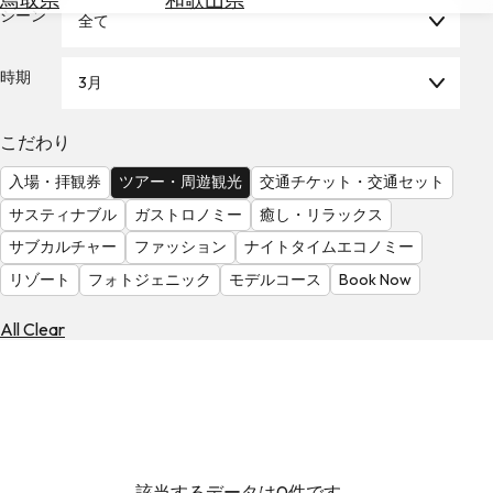
を
シーン
全て
為
探
替
す
を
時期
3月
調
べ
天
こだわり
る
気
を
入場・拝観券
ツアー・周遊観光
交通チケット・交通セット
見
サスティナブル
ガストロノミー
癒し・リラックス
る
サブカルチャー
ファッション
ナイトタイムエコノミー
リゾート
フォトジェニック
モデルコース
Book Now
All Clear
該当するデータは0件です。