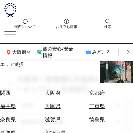
関西について
お役立ち情報
検索
旅の安心/安全
関西広域MAP
大阪府
みどころ
情報
エリア選択
search
エ
リ
大阪府 × 動物園&水族館&植物園
ア
× カップル・夫婦旅行
を
航
関西
大阪府
京都府
選
空
ぶ
エリア
券
大阪府
福井県
兵庫県
三重県
を
ホ
探
奈良県
滋賀県
徳島県
テーマ
動物園&水族館&植物園
テ
す
ル
鳥取県
和歌山県