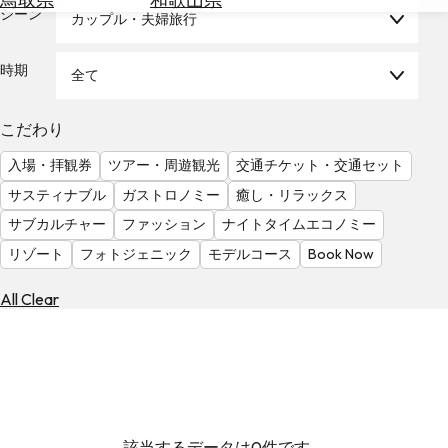
を
シーン
カップル・夫婦旅行
為
探
替
す
を
時期
全て
調
べ
天
こだわり
る
気
を
入場・拝観券
ツアー・周遊観光
交通チケット・交通セット
見
サスティナブル
ガストロノミー
癒し・リラックス
る
サブカルチャー
ファッション
ナイトタイムエコノミー
リゾート
フォトジェニック
モデルコース
Book Now
All Clear
該当するデータは0件です。