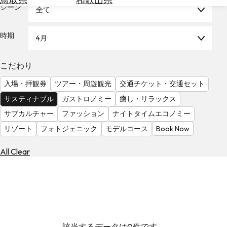
を
シーン
全て
為
探
替
す
を
時期
4月
調
べ
天
こだわり
る
気
を
入場・拝観券
ツアー・周遊観光
交通チケット・交通セット
見
サスティナブル
ガストロノミー
癒し・リラックス
る
サブカルチャー
ファッション
ナイトタイムエコノミー
リゾート
フォトジェニック
モデルコース
Book Now
All Clear
該当するデータは0件です。