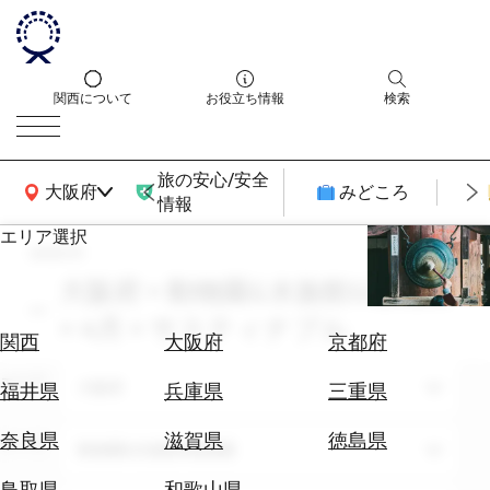
関西について
お役立ち情報
検索
旅の安心/安全
関西広域MAP
大阪府
みどころ
情報
エリア選択
search
エ
リ
大阪府 × 動物園&水族館&植物園
ア
× 4月 × サスティナブル
を
航
関西
大阪府
京都府
選
空
ぶ
エリア
券
大阪府
福井県
兵庫県
三重県
を
ホ
探
奈良県
滋賀県
徳島県
テーマ
動物園&水族館&植物園
テ
す
ル
鳥取県
和歌山県