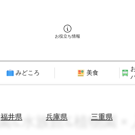
お役立ち情報
みどころ
美食
物園&水族館&植物園 
福井県
兵庫県
三重県