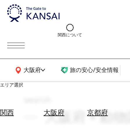
関西について
関西広域MAP
大阪府
旅の安心/安全情報
エリア選択
search
エ
リ
大阪府 × 動
関西
大阪府
京都府
ア
を
航
選