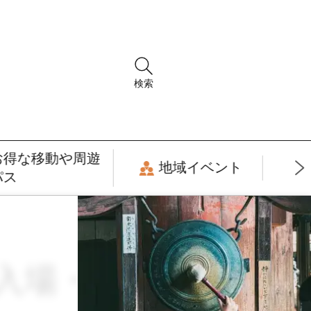
検索
お得な移動や周遊
地域イベント
パス
× 入場・拝観券