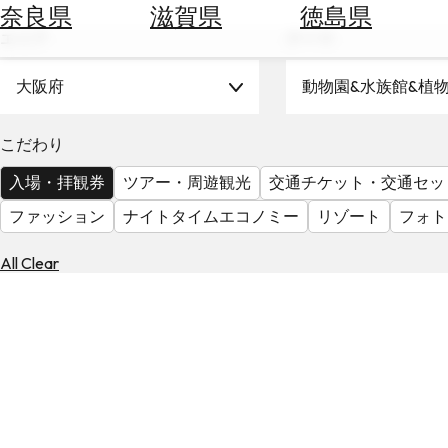
空
ぶ
奈良県
滋賀県
徳島県
券
エリア
テーマ
を
ホ
探
テ
大阪府
動物園&水族館&植
す
ル
を
為
こだわり
探
替
す
入場・拝観券
ツアー・周遊観光
交通チケット・交通セッ
を
調
ファッション
ナイトタイムエコノミー
リゾート
フォト
べ
天
る
気
All Clear
を
見
る