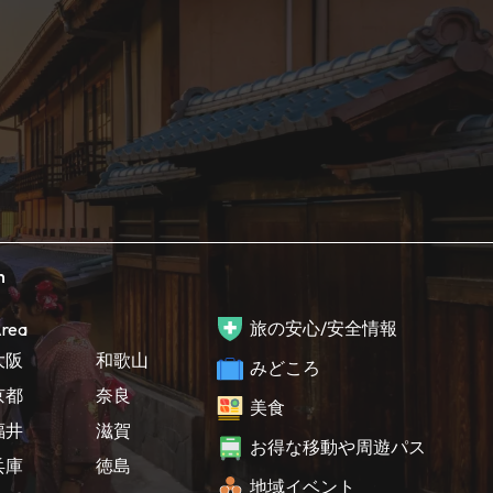
h
旅の安心/安全情報
rea
大阪
和歌山
みどころ
京都
奈良
美食
福井
滋賀
お得な移動や周遊パス
兵庫
徳島
地域イベント