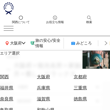
関西について
お役立ち情報
検索
旅の安心/安全
関西広域MAP
大阪府
みどころ
情報
エリア選択
search
エ
リ
大阪府 × 観光名所 × 家族旅行 × 2
ア
月 × 癒し・リラックス
を
航
関西
大阪府
京都府
選
空
ぶ
エリア
券
大阪府
福井県
兵庫県
三重県
を
ホ
探
奈良県
滋賀県
徳島県
テーマ
観光名所
テ
す
ル
鳥取県
和歌山県