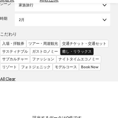
を
シーン
家族旅行
為
探
替
す
を
時期
2月
調
べ
天
こだわり
る
気
を
入場・拝観券
ツアー・周遊観光
交通チケット・交通セット
見
サスティナブル
ガストロノミー
癒し・リラックス
る
サブカルチャー
ファッション
ナイトタイムエコノミー
リゾート
フォトジェニック
モデルコース
Book Now
All Clear
該当するデータは0件です。