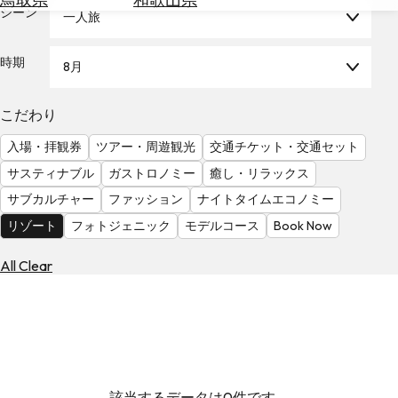
を
シーン
一人旅
為
探
替
す
を
時期
8月
調
べ
天
こだわり
る
気
を
入場・拝観券
ツアー・周遊観光
交通チケット・交通セット
見
サスティナブル
ガストロノミー
癒し・リラックス
る
サブカルチャー
ファッション
ナイトタイムエコノミー
リゾート
フォトジェニック
モデルコース
Book Now
All Clear
該当するデータは0件です。