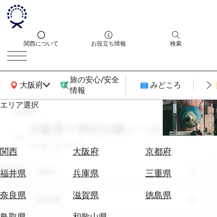
関西について
お役立ち情報
検索
旅の安心/安全
関西広域MAP
大阪府
みどころ
情報
エリア選択
search
エ
リ
大阪府 × 神社仏閣 × 一人旅 × 8月
ア
× リゾート
を
航
関西
大阪府
京都府
選
空
ぶ
エリア
券
大阪府
福井県
兵庫県
三重県
を
ホ
探
奈良県
滋賀県
徳島県
テーマ
神社仏閣
テ
す
ル
鳥取県
和歌山県