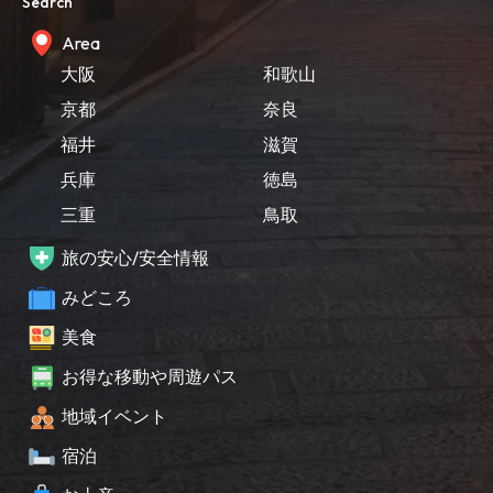
Search
Area
大阪
和歌山
京都
奈良
福井
滋賀
兵庫
徳島
三重
鳥取
旅の安心/安全情報
みどころ
美食
お得な移動や周遊パス
地域イベント
宿泊