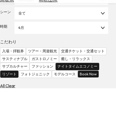
を
為
探
替
シーン
全て
す
を
調
時期
4月
べ
天
る
気
を
こだわり
見
入場・拝観券
ツアー・周遊観光
交通チケット・交通セット
る
サスティナブル
ガストロノミー
癒し・リラックス
サブカルチャー
ファッション
ナイトタイムエコノミー
リゾート
フォトジェニック
モデルコース
Book Now
All Clear