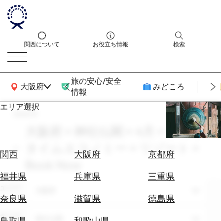
関西について
お役立ち情報
検索
旅の安心/安全
関西広域MAP
大阪府
みどころ
情報
エリア選択
search
エ
リ
大阪府 × 神社仏閣 × 4月 × ナイト
ア
タイムエコノミー × リゾート ×
を
航
関西
大阪府
京都府
選
Book Now
空
ぶ
券
福井県
兵庫県
三重県
を
エリア
大阪府
ホ
探
奈良県
滋賀県
徳島県
テ
す
ル
テーマ
神社仏閣
鳥取県
和歌山県