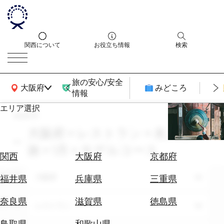
関西について
お役立ち情報
検索
旅の安心/安全
関西広域MAP
大阪府
みどころ
情報
エリア選択
search
エ
リ
大阪府 × レストラン × 友人との
ア
旅 × 1月 × モデルコース
を
航
関西
大阪府
京都府
選
空
ぶ
エリア
券
大阪府
福井県
兵庫県
三重県
を
ホ
探
奈良県
滋賀県
徳島県
テーマ
レストラン
テ
す
ル
鳥取県
和歌山県