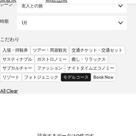
を
シーン
友人との旅
為
探
替
す
を
時期
1月
調
べ
天
こだわり
る
気
を
入場・拝観券
ツアー・周遊観光
交通チケット・交通セット
見
サスティナブル
ガストロノミー
癒し・リラックス
る
サブカルチャー
ファッション
ナイトタイムエコノミー
リゾート
フォトジェニック
モデルコース
Book Now
All Clear
該当するデータは0件です。