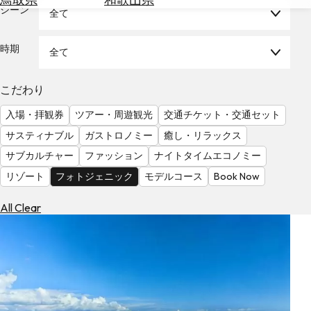
を
シーン
全て
為
探
替
す
を
時期
全て
調
べ
天
こだわり
る
気
を
入場・拝観券
ツアー・周遊観光
交通チケット・交通セット
見
サスティナブル
ガストロノミー
癒し・リラックス
る
サブカルチャー
ファッション
ナイトタイムエコノミー
リゾート
フォトジェニック
モデルコース
Book Now
All Clear