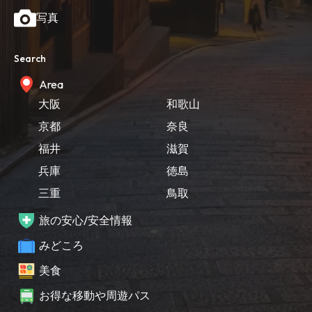
写真
Search
Area
大阪
和歌山
京都
奈良
福井
滋賀
兵庫
徳島
三重
鳥取
旅の安心/安全情報
みどころ
美食
お得な移動や周遊パス