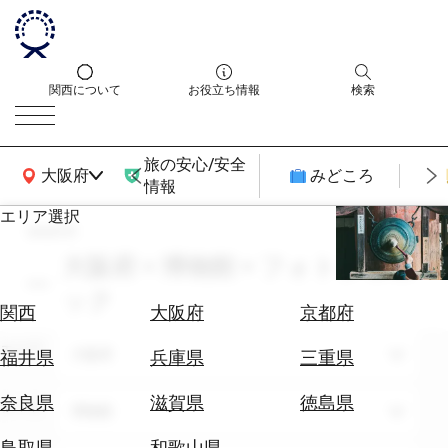
関西について
お役立ち情報
検索
旅の安心/安全
関西広域MAP
大阪府
みどころ
情報
エリア選択
search
エ
リ
大阪府 × 博物館 × フォトジェニ
ア
ック
を
航
関西
大阪府
京都府
選
空
ぶ
エリア
券
大阪府
福井県
兵庫県
三重県
を
ホ
探
奈良県
滋賀県
徳島県
テーマ
博物館
テ
す
ル
鳥取県
和歌山県