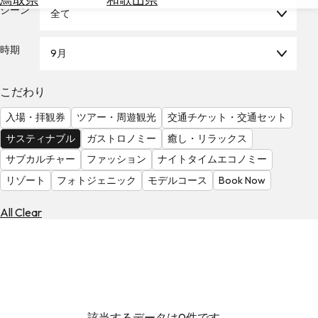
を
シーン
全て
為
探
替
す
を
時期
9月
調
べ
天
こだわり
る
気
を
入場・拝観券
ツアー・周遊観光
交通チケット・交通セット
見
サスティナブル
ガストロノミー
癒し・リラックス
る
サブカルチャー
ファッション
ナイトタイムエコノミー
リゾート
フォトジェニック
モデルコース
Book Now
All Clear
該当するデータは0件です。