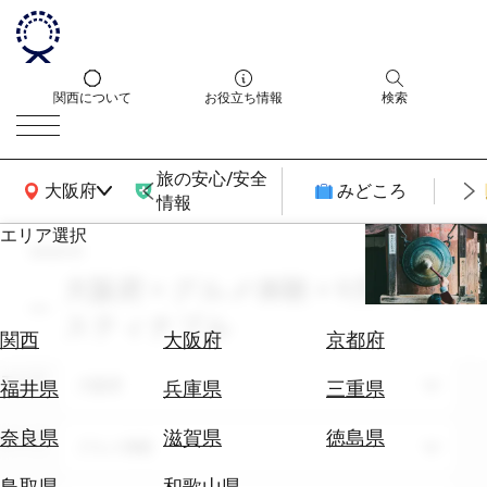
関西について
お役立ち情報
検索
旅の安心/安全
関西広域MAP
大阪府
みどころ
情報
エリア選択
search
エ
リ
大阪府 × グルメ体験 × 9月 × サ
ア
スティナブル
を
航
関西
大阪府
京都府
選
空
ぶ
エリア
券
大阪府
福井県
兵庫県
三重県
を
ホ
探
奈良県
滋賀県
徳島県
テーマ
グルメ体験
テ
す
ル
鳥取県
和歌山県