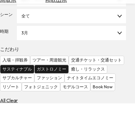
を
為
探
替
シーン
す
全て
を
調
時期
3月
べ
天
る
気
を
こだわり
見
入場・拝観券
ツアー・周遊観光
交通チケット・交通セット
る
サスティナブル
ガストロノミー
癒し・リラックス
サブカルチャー
ファッション
ナイトタイムエコノミー
リゾート
フォトジェニック
モデルコース
Book Now
All Clear