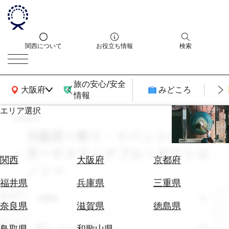
関西について
お役立ち情報
検索
旅の安心/安全
関西広域MAP
大阪府
みどころ
情報
エリア選択
search
エ
リ
大阪府 × 祭り・イベント体験 × 3
ア
月 × サスティナブル × ガストロ
を
航
関西
大阪府
京都府
選
ノミー
空
ぶ
券
福井県
兵庫県
三重県
を
エリア
大阪府
ホ
探
奈良県
滋賀県
徳島県
テ
す
ル
テーマ
祭り・イベント体験
鳥取県
和歌山県