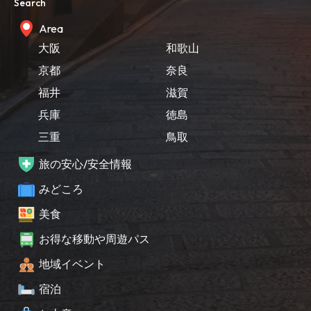
Search
Area
大阪
和歌山
京都
奈良
福井
滋賀
兵庫
徳島
三重
鳥取
旅の安心/安全情報
みどころ
美食
お得な移動や周遊パス
地域イベント
宿泊