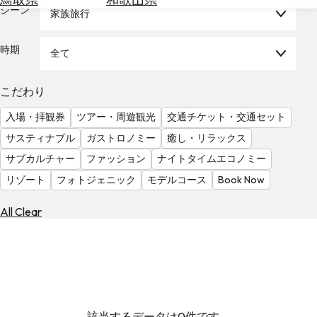
を
シーン
家族旅行
為
探
替
す
を
時期
全て
調
べ
天
こだわり
る
気
を
入場・拝観券
ツアー・周遊観光
交通チケット・交通セット
見
サスティナブル
ガストロノミー
癒し・リラックス
る
サブカルチャー
ファッション
ナイトタイムエコノミー
リゾート
フォトジェニック
モデルコース
Book Now
All Clear
該当するデータは0件です。