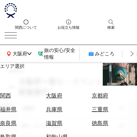
関西について
お役立ち情報
検索
旅の安心/安全
関西広域MAP
大阪府
みどころ
情報
エリア選択
search
エ
リ
大阪府 × 祭り・イベント体験 ×
ア
家族旅行
を
航
関西
大阪府
京都府
選
空
ぶ
エリア
券
大阪府
福井県
兵庫県
三重県
を
ホ
探
奈良県
滋賀県
徳島県
テーマ
祭り・イベント体験
テ
す
ル
鳥取県
和歌山県