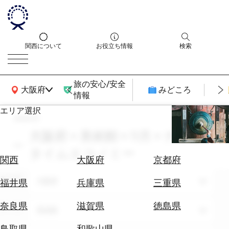
関西について
お役立ち情報
検索
旅の安心/安全
関西広域MAP
大阪府
みどころ
情報
エリア選択
search
エ
リ
大阪府 × 美術館 × 11月 × ナイト
ア
タイムエコノミー
を
航
関西
大阪府
京都府
選
空
ぶ
エリア
券
大阪府
福井県
兵庫県
三重県
を
ホ
探
奈良県
滋賀県
徳島県
テーマ
美術館
テ
す
ル
鳥取県
和歌山県