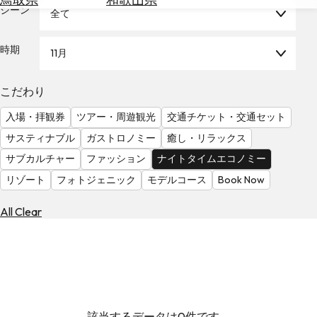
を
シーン
全て
為
探
替
す
を
時期
11月
調
べ
天
こだわり
る
気
を
入場・拝観券
ツアー・周遊観光
交通チケット・交通セット
見
サスティナブル
ガストロノミー
癒し・リラックス
る
サブカルチャー
ファッション
ナイトタイムエコノミー
リゾート
フォトジェニック
モデルコース
Book Now
All Clear
該当するデータは0件です。