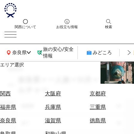
関西について
お役立ち情報
検索
旅の安心/安全
関西広域MAP
奈良県
みどころ
情報
エリア選択
search
エ
リ
奈良県 × 一人旅 × 10月 × サブカ
ア
ルチャー
を
航
関西
大阪府
京都府
選
空
ぶ
エリア
券
奈良県
福井県
兵庫県
三重県
を
ホ
探
奈良県
滋賀県
徳島県
テーマ
全て
テ
す
ル
鳥取県
和歌山県