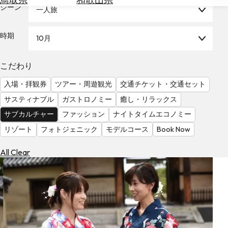
を
シーン
一人旅
為
探
替
す
を
時期
10月
調
べ
天
こだわり
る
気
を
入場・拝観券
ツアー・周遊観光
交通チケット・交通セット
見
サスティナブル
ガストロノミー
癒し・リラックス
る
サブカルチャー
ファッション
ナイトタイムエコノミー
リゾート
フォトジェニック
モデルコース
Book Now
All Clear