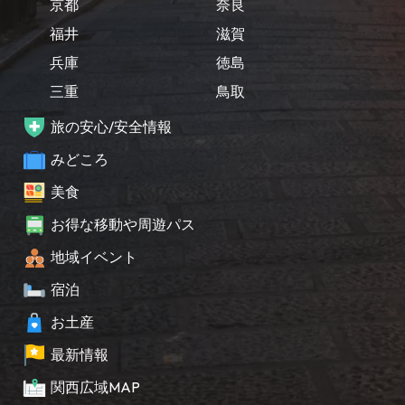
京都
奈良
福井
滋賀
兵庫
徳島
三重
鳥取
旅の安心/安全情報
みどころ
美食
お得な移動や周遊パス
地域イベント
宿泊
お土産
最新情報
関西広域MAP