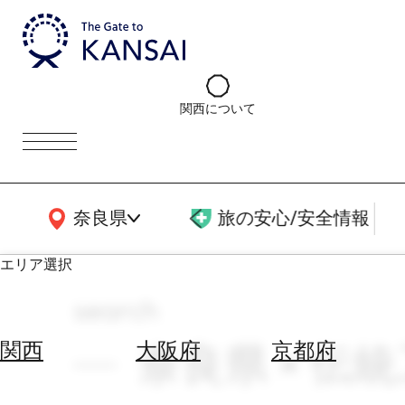
関西について
関西広域MAP
奈良県
旅の安心/安全情報
エリア選択
search
エ
リ
奈良県 × 伝
関西
大阪府
京都府
ア
を
航
選