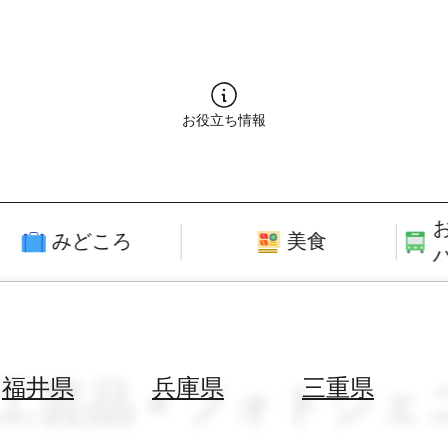
お役立ち情報
みどころ
美食
統工芸品 × フォトジ
福井県
兵庫県
三重県