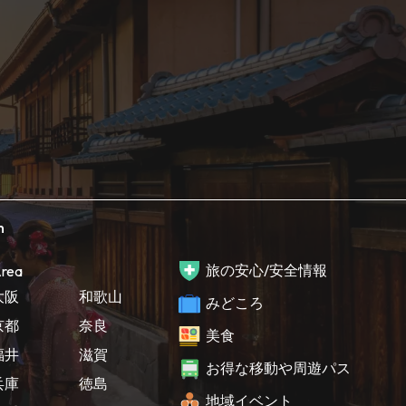
h
旅の安心/安全情報
rea
大阪
和歌山
みどころ
京都
奈良
美食
福井
滋賀
お得な移動や周遊パス
兵庫
徳島
地域イベント