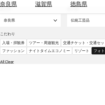
空
ぶ
奈良県
滋賀県
徳島県
券
エリア
テーマ
を
ホ
探
テ
奈良県
伝統工芸品
す
ル
を
為
こだわり
探
替
す
入場・拝観券
ツアー・周遊観光
交通チケット・交通セッ
を
調
ファッション
ナイトタイムエコノミー
リゾート
フォト
べ
天
る
気
All Clear
を
見
る