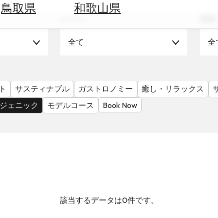
鳥取県
和歌山県
シーン
時期
全て
全
ト
サスティナブル
ガストロノミー
癒し・リラックス
ジェニック
モデルコース
Book Now
該当するデータは0件です。