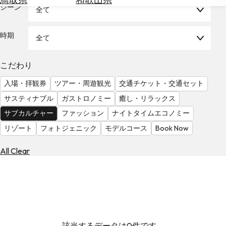
を
シーン
全て
為
探
替
す
を
時期
全て
調
べ
天
こだわり
る
気
を
入場・拝観券
ツアー・周遊観光
交通チケット・交通セット
見
サスティナブル
ガストロノミー
癒し・リラックス
る
サブカルチャー
ファッション
ナイトタイムエコノミー
リゾート
フォトジェニック
モデルコース
Book Now
All Clear
該当するデータは0件です。