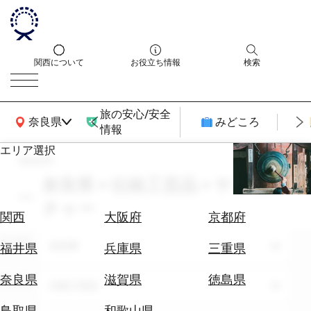
関西について
お役立ち情報
検索
旅の安心/安全
関西広域MAP
奈良県
みどころ
情報
エリア選択
search
エ
リ
奈良県 × 伝統工芸品 × サブカル
ア
チャー
を
航
関西
大阪府
京都府
選
空
ぶ
エリア
券
奈良県
福井県
兵庫県
三重県
を
ホ
探
奈良県
滋賀県
徳島県
テーマ
伝統工芸品
テ
す
ル
鳥取県
和歌山県