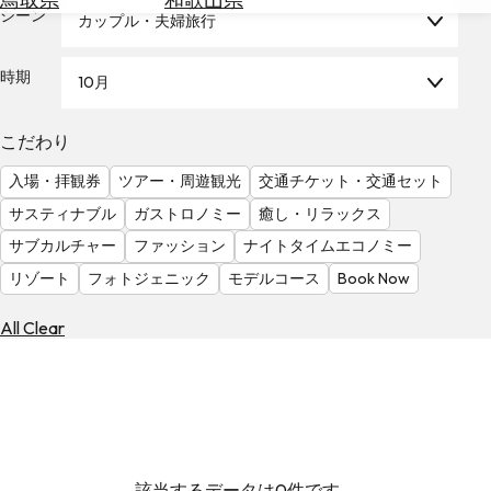
を
シーン
カップル・夫婦旅行
為
探
替
す
を
時期
10月
調
べ
天
こだわり
る
気
を
入場・拝観券
ツアー・周遊観光
交通チケット・交通セット
見
サスティナブル
ガストロノミー
癒し・リラックス
る
サブカルチャー
ファッション
ナイトタイムエコノミー
リゾート
フォトジェニック
モデルコース
Book Now
All Clear
該当するデータは0件です。