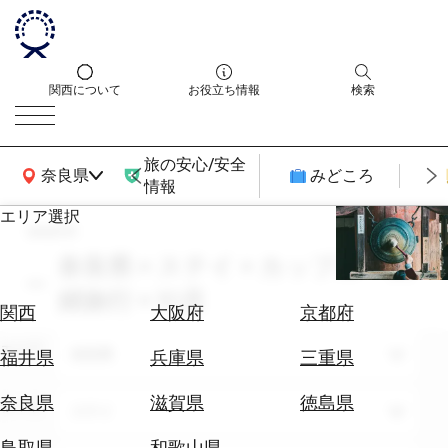
関西について
お役立ち情報
検索
旅の安心/安全
関西広域MAP
奈良県
みどころ
情報
エリア選択
search
エ
リ
奈良県 × ステイ × カップル・夫
ア
婦旅行 × 10月
を
航
関西
大阪府
京都府
選
空
ぶ
エリア
券
奈良県
福井県
兵庫県
三重県
を
ホ
探
奈良県
滋賀県
徳島県
テーマ
ステイ
テ
す
ル
鳥取県
和歌山県