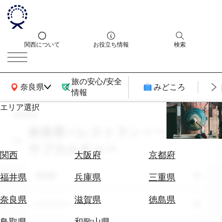
関西について
お役立ち情報
検索
旅の安心/安全
関西広域MAP
奈良県
みどころ
情報
エリア選択
search
エ
リ
奈良県 × レストラン × 一人旅 ×
ア
サブカルチャー
を
航
関西
大阪府
京都府
選
空
ぶ
エリア
券
奈良県
福井県
兵庫県
三重県
を
ホ
探
奈良県
滋賀県
徳島県
テーマ
レストラン
テ
す
ル
鳥取県
和歌山県