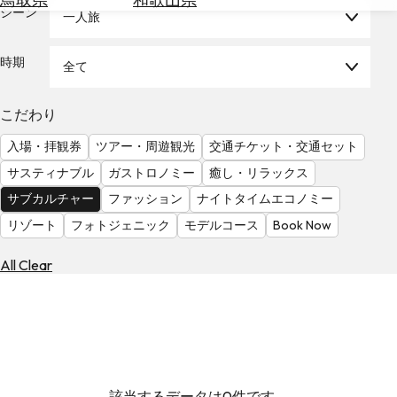
を
シーン
一人旅
為
探
替
す
を
時期
全て
調
べ
天
こだわり
る
気
を
入場・拝観券
ツアー・周遊観光
交通チケット・交通セット
見
サスティナブル
ガストロノミー
癒し・リラックス
る
サブカルチャー
ファッション
ナイトタイムエコノミー
リゾート
フォトジェニック
モデルコース
Book Now
All Clear
該当するデータは0件です。