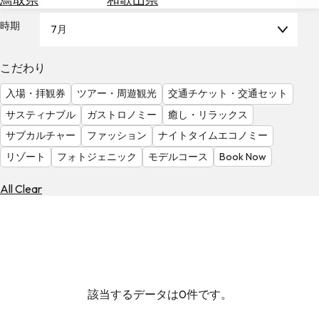
を
為
探
時期
7月
替
す
を
調
こだわり
べ
天
入場・拝観券
ツアー・周遊観光
交通チケット・交通セット
る
気
を
サスティナブル
ガストロノミー
癒し・リラックス
見
サブカルチャー
ファッション
ナイトタイムエコノミー
る
リゾート
フォトジェニック
モデルコース
Book Now
All Clear
該当するデータは0件です。