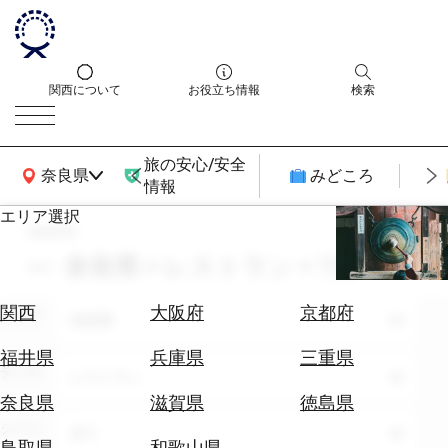
関西について
お役立ち情報
検索
旅の安心/安全
関西広域MAP
奈良県
みどころ
情報
エリア選択
search
エ
リ
奈良県 × レストラン × 7月
ア
を
航
関西
大阪府
京都府
エリア
選
奈良県
空
ぶ
券
福井県
兵庫県
三重県
テーマ
を
レストラン
ホ
探
奈良県
滋賀県
徳島県
テ
す
シーン
全て
ル
鳥取県
和歌山県