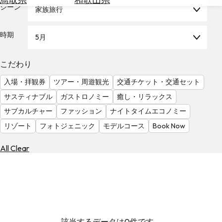
を
シーン
家族旅行
為
探
替
す
を
時期
5月
調
べ
天
こだわり
る
気
を
入場・拝観券
ツアー・周遊観光
交通チケット・交通セット
見
サスティナブル
ガストロノミー
癒し・リラックス
る
サブカルチャー
ファッション
ナイトタイムエコノミー
リゾート
フォトジェニック
モデルコース
Book Now
All Clear
該当するデータは0件です。