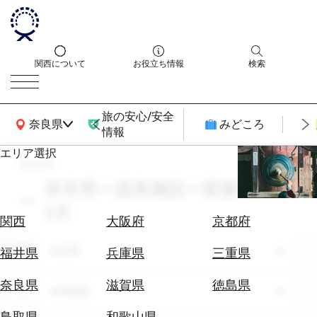
関西について
お役立ち情報
検索
旅の安心/安全
関西広域MAP
奈良県
みどころ
情報
エリア選択
search
エ
リ
奈良県 × 温泉施設 × 家族旅行 ×
ア
5月
を
航
関西
大阪府
京都府
選
空
ぶ
エリア
券
奈良県
福井県
兵庫県
三重県
を
ホ
探
奈良県
滋賀県
徳島県
テーマ
温泉施設
テ
す
ル
鳥取県
和歌山県