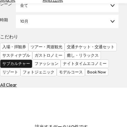
を
シーン
全て
為
探
替
す
を
時期
10月
調
べ
天
こだわり
る
気
を
入場・拝観券
ツアー・周遊観光
交通チケット・交通セット
見
サスティナブル
ガストロノミー
癒し・リラックス
る
サブカルチャー
ファッション
ナイトタイムエコノミー
リゾート
フォトジェニック
モデルコース
Book Now
All Clear
該当するデータは0件です。