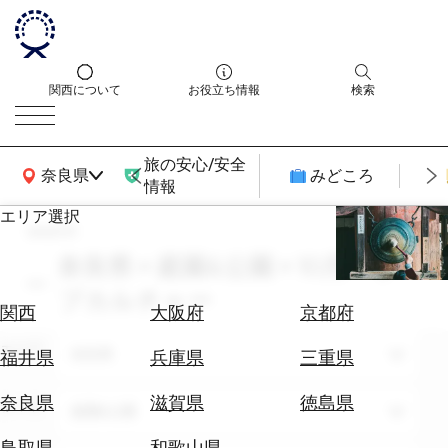
関西について
お役立ち情報
検索
旅の安心/安全
関西広域MAP
奈良県
みどころ
情報
エリア選択
search
エ
リ
奈良県 × 庭園&公園 × 10月 × サ
ア
ブカルチャー
を
航
関西
大阪府
京都府
選
空
ぶ
エリア
券
奈良県
福井県
兵庫県
三重県
を
ホ
探
奈良県
滋賀県
徳島県
テーマ
庭園&公園
テ
す
ル
鳥取県
和歌山県