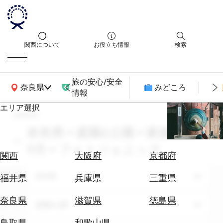
関西について
お役立ち情報
検索
旅の安心/安全
関西広域MAP
奈良県
みどころ
情報
エリア選択
search
エ
リ
奈良県 × 庭園&公園 × 家族旅行 ×
ア
9月 × フォトジェニック
を
航
関西
大阪府
京都府
選
空
ぶ
エリア
券
奈良県
福井県
兵庫県
三重県
を
ホ
探
奈良県
滋賀県
徳島県
テーマ
庭園&公園
テ
す
ル
鳥取県
和歌山県