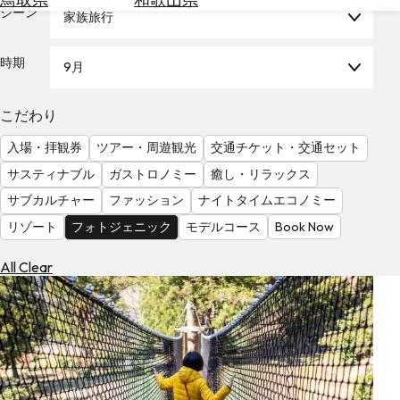
を
シーン
家族旅行
為
探
替
す
を
時期
9月
調
べ
天
こだわり
る
気
を
入場・拝観券
ツアー・周遊観光
交通チケット・交通セット
見
サスティナブル
ガストロノミー
癒し・リラックス
る
サブカルチャー
ファッション
ナイトタイムエコノミー
リゾート
フォトジェニック
モデルコース
Book Now
All Clear