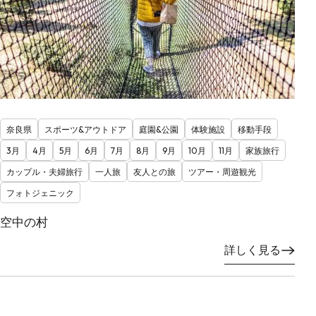
奈良県
スポーツ&アウトドア
庭園&公園
体験施設
移動手段
3月
4月
5月
6月
7月
8月
9月
10月
11月
家族旅行
カップル・夫婦旅行
一人旅
友人との旅
ツアー・周遊観光
フォトジェニック
空中の村
詳しく見る