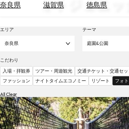
ォトジェニッ
空
ぶ
奈良県
滋賀県
徳島県
券
を
ホ
探
テ
す
エリア
テーマ
ル
を
為
探
奈良県
庭園&公園
替
す
を
調
こだわり
べ
天
入場・拝観券
ツアー・周遊観光
交通チケット・交通セッ
る
気
を
ファッション
ナイトタイムエコノミー
リゾート
フォト
見
る
All Clear