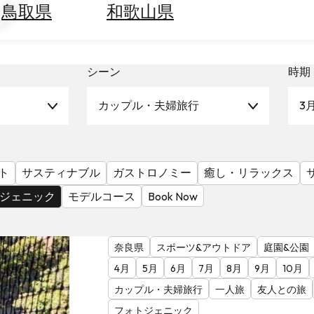
ク
鳥取県
和歌山県
シーン
時期
カップル・夫婦旅行
3
ト
サスティナブル
ガストロノミー
癒し・リラックス
ジェニック
モデルコース
Book Now
奈良県
スポーツ&アウトドア
庭園&公園
4月
5月
6月
7月
8月
9月
10月
カップル・夫婦旅行
一人旅
友人との旅
フォトジェニック