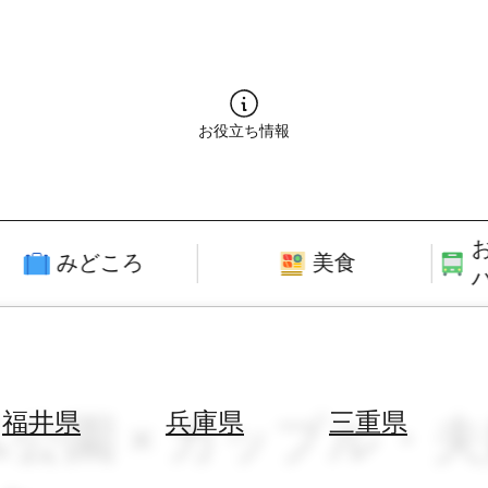
お役立ち情報
みどころ
美食
&公園 × カップル・夫婦
福井県
兵庫県
三重県