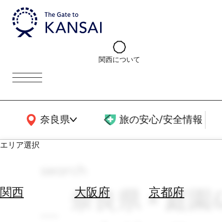
関西について
関西広域MAP
奈良県
旅の安心/安全情報
エリア選択
search
エ
リ
奈良県 × 庭園
関西
大阪府
京都府
ア
を
航
選