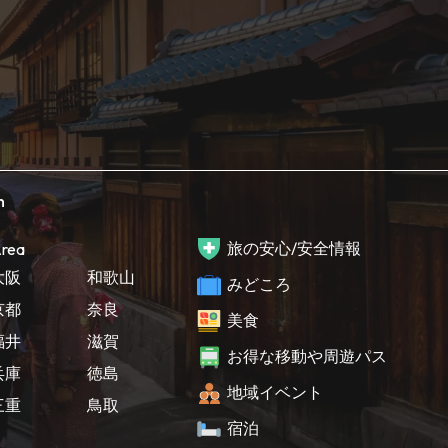
h
旅の安心/安全情報
rea
大阪
和歌山
みどころ
京都
奈良
美食
福井
滋賀
お得な移動や周遊パス
兵庫
徳島
地域イベント
三重
鳥取
宿泊