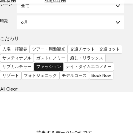
を
シーン
全て
為
探
替
す
を
時期
6月
調
べ
天
こだわり
る
気
を
入場・拝観券
ツアー・周遊観光
交通チケット・交通セット
見
サスティナブル
ガストロノミー
癒し・リラックス
る
サブカルチャー
ファッション
ナイトタイムエコノミー
リゾート
フォトジェニック
モデルコース
Book Now
All Clear
該当するデータは0件です。