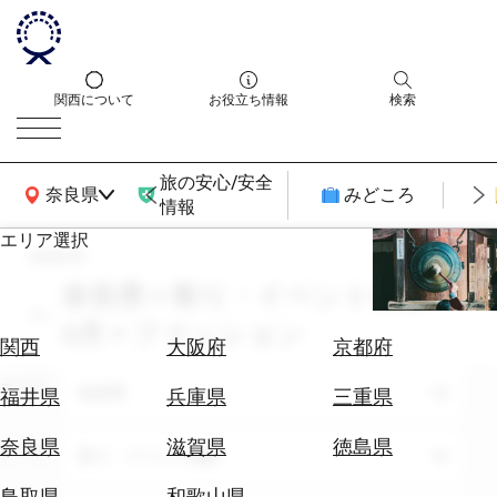
関西について
お役立ち情報
検索
旅の安心/安全
関西広域MAP
奈良県
みどころ
情報
エリア選択
search
エ
リ
奈良県 × 祭り・イベント体験 ×
ア
6月 × ファッション
を
航
関西
大阪府
京都府
選
空
ぶ
エリア
券
奈良県
福井県
兵庫県
三重県
を
ホ
探
奈良県
滋賀県
徳島県
テーマ
祭り・イベント体験
テ
す
ル
鳥取県
和歌山県