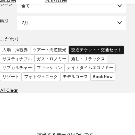
を
シーン
全て
為
探
替
す
を
時期
7月
調
べ
天
こだわり
る
気
を
入場・拝観券
ツアー・周遊観光
交通チケット・交通セット
見
サスティナブル
ガストロノミー
癒し・リラックス
る
サブカルチャー
ファッション
ナイトタイムエコノミー
リゾート
フォトジェニック
モデルコース
Book Now
All Clear
該当するデータは0件です。