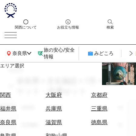
関西について
お役立ち情報
検索
旅の安心/安全
関西広域MAP
奈良県
みどころ
情報
エリア選択
search
エ
リ
奈良県 × 文化施設 × 7月 × 交通チ
ア
ケット・交通セット
を
航
関西
大阪府
京都府
選
空
ぶ
エリア
券
奈良県
福井県
兵庫県
三重県
を
ホ
探
奈良県
滋賀県
徳島県
テーマ
文化施設
テ
す
ル
鳥取県
和歌山県