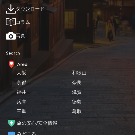
ダウンロード
コラム
写真
Search
Area
大阪
和歌山
京都
奈良
福井
滋賀
兵庫
徳島
三重
鳥取
旅の安心/安全情報
みどころ