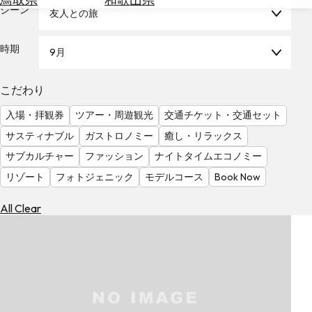
を
シーン
友人との旅
為
探
替
す
を
時期
9月
調
べ
天
こだわり
る
気
を
入場・拝観券
ツアー・周遊観光
交通チケット・交通セット
見
サスティナブル
ガストロノミー
癒し・リラックス
る
サブカルチャー
ファッション
ナイトタイムエコノミー
リゾート
フォトジェニック
モデルコース
Book Now
All Clear