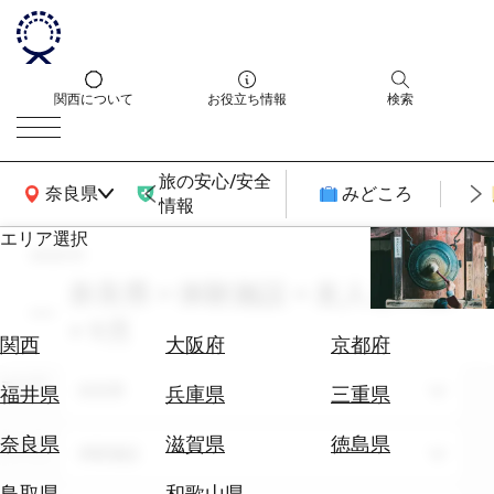
関西について
お役立ち情報
検索
旅の安心/安全
関西広域MAP
奈良県
みどころ
情報
エリア選択
search
エ
リ
奈良県 × 体験施設 × 友人との旅
ア
× 9月
を
航
関西
大阪府
京都府
選
空
ぶ
エリア
券
奈良県
福井県
兵庫県
三重県
を
ホ
探
奈良県
滋賀県
徳島県
テーマ
体験施設
テ
す
ル
鳥取県
和歌山県