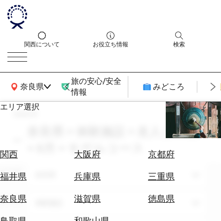
関西について
お役立ち情報
検索
旅の安心/安全
関西広域MAP
奈良県
みどころ
情報
エリア選択
search
エ
リ
奈良県 × 体験施設 × 友人との旅
ア
× 8月 × モデルコース
を
航
関西
大阪府
京都府
選
空
ぶ
エリア
券
奈良県
福井県
兵庫県
三重県
を
ホ
探
奈良県
滋賀県
徳島県
テーマ
体験施設
テ
す
ル
鳥取県
和歌山県