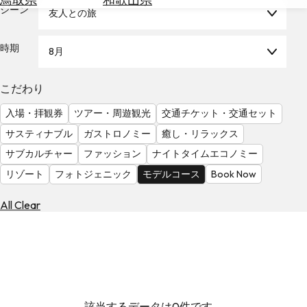
を
シーン
友人との旅
為
探
替
す
を
時期
8月
調
べ
天
こだわり
る
気
を
入場・拝観券
ツアー・周遊観光
交通チケット・交通セット
見
サスティナブル
ガストロノミー
癒し・リラックス
る
サブカルチャー
ファッション
ナイトタイムエコノミー
リゾート
フォトジェニック
モデルコース
Book Now
All Clear
該当するデータは0件です。