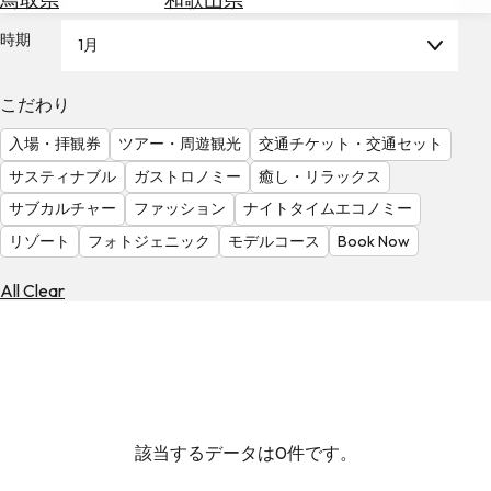
を
為
探
時期
1月
替
す
を
調
こだわり
べ
天
入場・拝観券
ツアー・周遊観光
交通チケット・交通セット
る
気
を
サスティナブル
ガストロノミー
癒し・リラックス
見
サブカルチャー
ファッション
ナイトタイムエコノミー
る
リゾート
フォトジェニック
モデルコース
Book Now
All Clear
該当するデータは0件です。