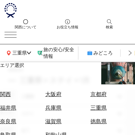
関西について
お役立ち情報
検索
旅の安心/安全
関西広域MAP
三重県
みどころ
情報
エリア選択
search
エ
リ
三重県 × ステイ × 1月
ア
を
航
関西
大阪府
京都府
エリア
選
三重県
空
ぶ
券
福井県
兵庫県
三重県
テーマ
を
ステイ
ホ
探
奈良県
滋賀県
徳島県
テ
す
シーン
全て
ル
鳥取県
和歌山県